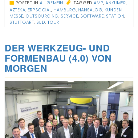
POSTED IN
ALLGEMEIN
TAGGED
AMP
,
ANKUMER
,
AZTEKA
,
ERPSOCIAL
,
HAMBURG
,
HANSALOG
,
KUNDEN
,
MESSE
,
OUTSOURCING
,
SERVICE
,
SOFTWARE
,
STATION
,
STUTTGART
,
SÜD
,
TOUR
DER WERKZEUG- UND
FORMENBAU (4.0) VON
MORGEN