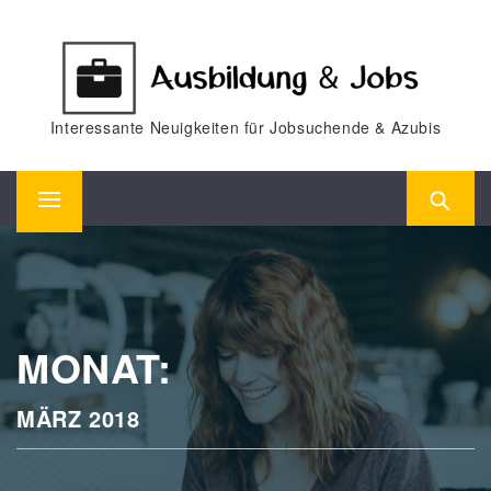
Skip
to
content
Interessante Neuigkeiten für Jobsuchende & Azubis
Primary
Menu
MONAT:
MÄRZ 2018