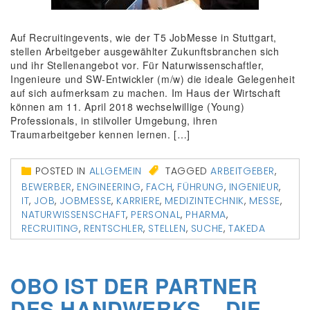
Auf Recruitingevents, wie der T5 JobMesse in Stuttgart,
stellen Arbeitgeber ausgewählter Zukunftsbranchen sich
und ihr Stellenangebot vor. Für Naturwissenschaftler,
Ingenieure und SW-Entwickler (m/w) die ideale Gelegenheit
auf sich aufmerksam zu machen. Im Haus der Wirtschaft
können am 11. April 2018 wechselwillige (Young)
Professionals, in stilvoller Umgebung, ihren
Traumarbeitgeber kennen lernen. […]
POSTED IN
ALLGEMEIN
TAGGED
ARBEITGEBER
,
BEWERBER
,
ENGINEERING
,
FACH
,
FÜHRUNG
,
INGENIEUR
,
IT
,
JOB
,
JOBMESSE
,
KARRIERE
,
MEDIZINTECHNIK
,
MESSE
,
NATURWISSENSCHAFT
,
PERSONAL
,
PHARMA
,
RECRUITING
,
RENTSCHLER
,
STELLEN
,
SUCHE
,
TAKEDA
OBO IST DER PARTNER
DES HANDWERKS – DIE