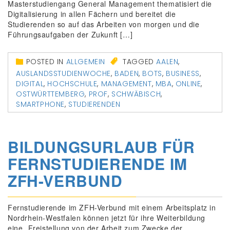
Masterstudiengang General Management thematisiert die
Digitalisierung in allen Fächern und bereitet die
Studierenden so auf das Arbeiten von morgen und die
Führungsaufgaben der Zukunft […]
POSTED IN
ALLGEMEIN
TAGGED
AALEN
,
AUSLANDSSTUDIENWOCHE
,
BADEN
,
BOTS
,
BUSINESS
,
DIGITAL
,
HOCHSCHULE
,
MANAGEMENT
,
MBA
,
ONLINE
,
OSTWÜRTTEMBERG
,
PROF
,
SCHWÄBISCH
,
SMARTPHONE
,
STUDIERENDEN
BILDUNGSURLAUB FÜR
FERNSTUDIERENDE IM
ZFH-VERBUND
Fernstudierende im ZFH-Verbund mit einem Arbeitsplatz in
Nordrhein-Westfalen können jetzt für ihre Weiterbildung
eine „Freistellung von der Arbeit zum Zwecke der