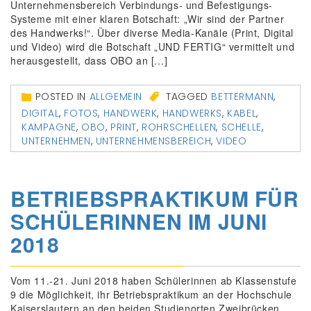
Unternehmensbereich Verbindungs‐ und Befestigungs‐
Systeme mit einer klaren Botschaft: „Wir sind der Partner
des Handwerks!“. Über diverse Media‐Kanäle (Print, Digital
und Video) wird die Botschaft „UND FERTIG“ vermittelt und
herausgestellt, dass OBO an […]
POSTED IN
ALLGEMEIN
TAGGED
BETTERMANN
,
DIGITAL
,
FOTOS
,
HANDWERK
,
HANDWERKS
,
KABEL
,
KAMPAGNE
,
OBO
,
PRINT
,
ROHRSCHELLEN
,
SCHELLE
,
UNTERNEHMEN
,
UNTERNEHMENSBEREICH
,
VIDEO
BETRIEBSPRAKTIKUM FÜR
SCHÜLERINNEN IM JUNI
2018
Vom 11.-21. Juni 2018 haben Schülerinnen ab Klassenstufe
9 die Möglichkeit, ihr Betriebspraktikum an der Hochschule
Kaiserslautern an den beiden Studienorten Zweibrücken