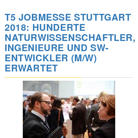
T5 JOBMESSE STUTTGART
2018: HUNDERTE
NATURWISSENSCHAFTLER,
INGENIEURE UND SW-
ENTWICKLER (M/W)
ERWARTET