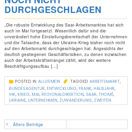
DURCHGESCHLAGEN
„Die robuste Entwicklung des Saar-Arbeitsmarktes hat sich
auch im Mai fortgesetzt. Wesentlich dafür sind die
unverändert hohe Einstellungsbereitschaft der Unternehmen
und die Tatsache, dass der Ukraine-Krieg bisher noch nicht
auf den Arbeitsmarkt durchgeschlagen hat. Angesichts der
deutlich gestiegenen Geschäftsrisiken, zu denen inzwischen
auch der Arbeitskräftemangel zählt, wird der weitere
Beschäftigungsaufbau […]
POSTED IN
ALLGEMEIN
TAGGED
ARBEITSMARKT
,
BUNDESAGENTUR
,
ENTWICKLUNG
,
FRANK
,
HALBJAHR
,
IHK
,
KRIEG
,
MAI
,
REGIONALDIREKTION
,
SAAR
,
THOMÉ
,
UKRAINE
,
UNTERNEHMEN
,
ZUWANDERUNG
,
ZWEITEN
Beitragsnavigation
Ältere Beiträge