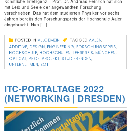
Künstliche Intelligenz – Prof. Dr. Andreas Heinrich hat sich
mit Leib und Seele der angewandten Forschung
verschrieben. Das hat dem studierten Physiker vor sechs
Jahren bereits den Forschungspreis der Hochschule Aalen
eingebracht. Nun […]
POSTED IN
ALLGEMEIN
TAGGED
AALEN
,
ADDITIVE
,
DESIGN
,
ENGINEERING
,
FORSCHUNGSPREIS
,
HOCHSCHULE
,
HOCHSCHULEN
,
LEHRPREIS
,
MÜNCHEN
,
OPTICAL
,
PROF
,
PROJEKT
,
STUDIERENDEN
,
UNTERNEHMEN
,
ZOT
ITC-PORTALTAGE 2022
(NETWORKING | DRESDEN)