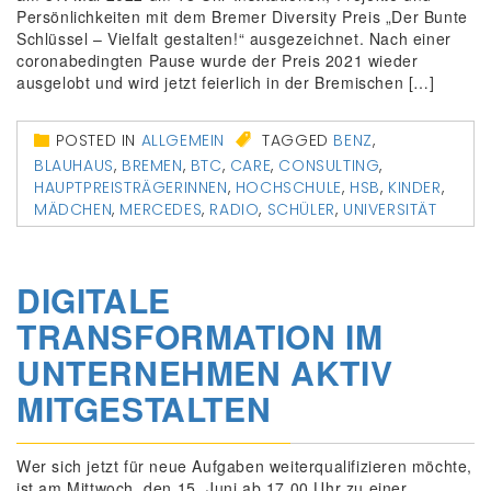
Persönlichkeiten mit dem Bremer Diversity Preis „Der Bunte
Schlüssel – Vielfalt gestalten!“ ausgezeichnet. Nach einer
coronabedingten Pause wurde der Preis 2021 wieder
ausgelobt und wird jetzt feierlich in der Bremischen […]
POSTED IN
ALLGEMEIN
TAGGED
BENZ
,
BLAUHAUS
,
BREMEN
,
BTC
,
CARE
,
CONSULTING
,
HAUPTPREISTRÄGERINNEN
,
HOCHSCHULE
,
HSB
,
KINDER
,
MÄDCHEN
,
MERCEDES
,
RADIO
,
SCHÜLER
,
UNIVERSITÄT
DIGITALE
TRANSFORMATION IM
UNTERNEHMEN AKTIV
MITGESTALTEN
Wer sich jetzt für neue Aufgaben weiterqualifizieren möchte,
ist am Mittwoch, den 15. Juni ab 17.00 Uhr zu einer