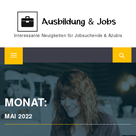
Skip
to
content
Interessante Neuigkeiten für Jobsuchende & Azubis
Primary
Menu
MONAT:
MAI 2022