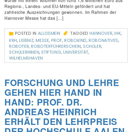
wurde mit einem Volumen von rund 1,6 Millionen Euro aus
Regions-, Landes- und EU-Mitteln gefördert und hat
zahlreiche Auszeichnungen gewonnen. Im Rahmen der
Hannover Messe hat das […]
POSTED IN
ALLGEMEIN
TAGGED
HANNOVER
,
IHK
,
KRH
,
LEIBNIZ
,
MESSE
,
PROF
,
ROBOKIND
,
ROBONATIVES
,
ROBOTER
,
ROBOTERFÜHRERSCHEIN
,
SCHÜLER
,
SCHÜLERINNEN
,
STIFTUNG
,
UNIVERSITÄT
,
WILHELMSHAVEN
FORSCHUNG UND LEHRE
GEHEN HIER HAND IN
HAND: PROF. DR.
ANDREAS HEINRICH
ERHÄLT DEN LEHRPREIS
DER HOCHSCHULE AALEN