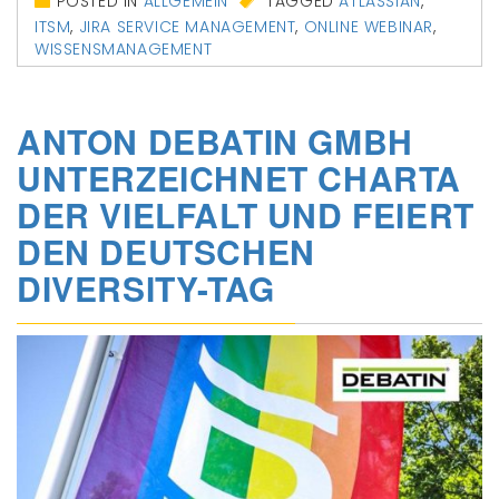
POSTED IN
ALLGEMEIN
TAGGED
ATLASSIAN
,
ITSM
,
JIRA SERVICE MANAGEMENT
,
ONLINE WEBINAR
,
WISSENSMANAGEMENT
ANTON DEBATIN GMBH
UNTERZEICHNET CHARTA
DER VIELFALT UND FEIERT
DEN DEUTSCHEN
DIVERSITY-TAG