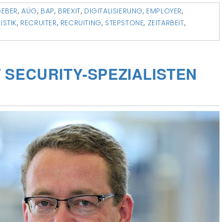
GEBER
,
AÜG
,
BAP
,
BREXIT
,
DIGITALISIERUNG
,
EMPLOYER
,
ISTIK
,
RECRUITER
,
RECRUITING
,
STEPSTONE
,
ZEITARBEIT
,
 SECURITY-SPEZIALISTEN