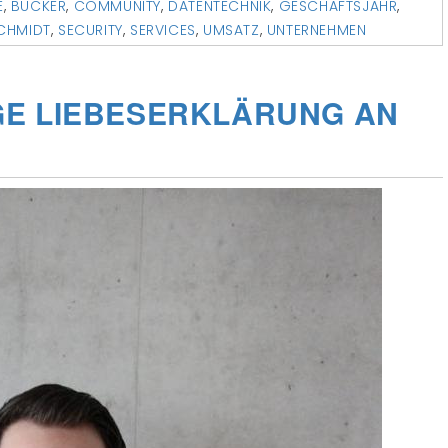
E
,
BÜCKER
,
COMMUNITY
,
DATENTECHNIK
,
GESCHÄFTSJAHR
,
CHMIDT
,
SECURITY
,
SERVICES
,
UMSATZ
,
UNTERNEHMEN
GE LIEBESERKLÄRUNG AN