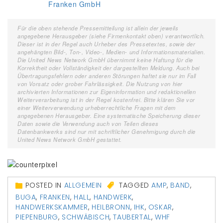
Franken GmbH
Für die oben stehende Pressemitteilung ist allein der jeweils
angegebene Herausgeber (siehe Firmenkontakt oben) verantwortlich.
Dieser ist in der Regel auch Urheber des Pressetextes, sowie der
angehängten Bild-, Ton-, Video-, Medien- und Informationsmaterialien.
Die United News Network GmbH übernimmt keine Haftung für die
Korrektheit oder Vollständigkeit der dargestellten Meldung. Auch bei
Übertragungsfehlern oder anderen Störungen haftet sie nur im Fall
von Vorsatz oder grober Fahrlässigkeit. Die Nutzung von hier
archivierten Informationen zur Eigeninformation und redaktionellen
Weiterverarbeitung ist in der Regel kostenfrei. Bitte klären Sie vor
einer Weiterverwendung urheberrechtliche Fragen mit dem
angegebenen Herausgeber. Eine systematische Speicherung dieser
Daten sowie die Verwendung auch von Teilen dieses
Datenbankwerks sind nur mit schriftlicher Genehmigung durch die
United News Network GmbH gestattet.
POSTED IN
ALLGEMEIN
TAGGED
AMP
,
BAND
,
BUGA
,
FRANKEN
,
HALL
,
HANDWERK
,
HANDWERKSKAMMER
,
HEILBRONN
,
IHK
,
OSKAR
,
PIEPENBURG
,
SCHWÄBISCH
,
TAUBERTAL
,
WHF