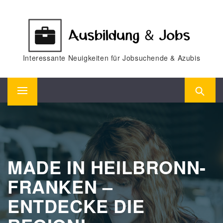
Skip
to
content
Interessante Neuigkeiten für Jobsuchende & Azubis
Primary
Menu
MADE IN HEILBRONN-
FRANKEN –
ENTDECKE DIE