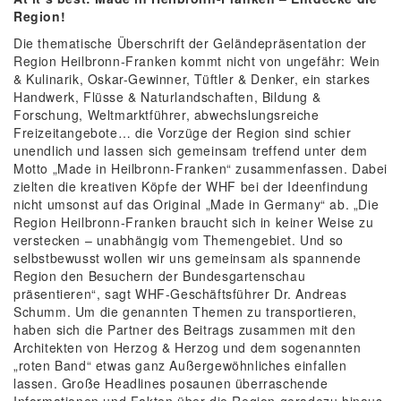
Region!
Die thematische Überschrift der Geländepräsentation der
Region Heilbronn-Franken kommt nicht von ungefähr: Wein
& Kulinarik, Oskar-Gewinner, Tüftler & Denker, ein starkes
Handwerk, Flüsse & Naturlandschaften, Bildung &
Forschung, Weltmarktführer, abwechslungsreiche
Freizeitangebote… die Vorzüge der Region sind schier
unendlich und lassen sich gemeinsam treffend unter dem
Motto „Made in Heilbronn-Franken“ zusammenfassen. Dabei
zielten die kreativen Köpfe der WHF bei der Ideenfindung
nicht umsonst auf das Original „Made in Germany“ ab. „Die
Region Heilbronn-Franken braucht sich in keiner Weise zu
verstecken – unabhängig vom Themengebiet. Und so
selbstbewusst wollen wir uns gemeinsam als spannende
Region den Besuchern der Bundesgartenschau
präsentieren“, sagt WHF-Geschäftsführer Dr. Andreas
Schumm. Um die genannten Themen zu transportieren,
haben sich die Partner des Beitrags zusammen mit den
Architekten von Herzog & Herzog und dem sogenannten
„roten Band“ etwas ganz Außergewöhnliches einfallen
lassen. Große Headlines posaunen überraschende
Informationen und Fakten über die Region geradezu hinaus.