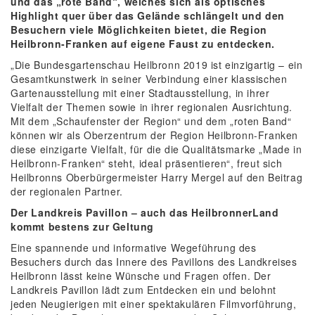
und das „rote Band“, welches sich als optisches
Highlight quer über das Gelände schlängelt und den
Besuchern viele Möglichkeiten bietet, die Region
Heilbronn-Franken auf eigene Faust zu entdecken.
„Die Bundesgartenschau Heilbronn 2019 ist einzigartig – ein
Gesamtkunstwerk in seiner Verbindung einer klassischen
Gartenausstellung mit einer Stadtausstellung, in ihrer
Vielfalt der Themen sowie in ihrer regionalen Ausrichtung.
Mit dem „Schaufenster der Region“ und dem „roten Band“
können wir als Oberzentrum der Region Heilbronn-Franken
diese einzigarte Vielfalt, für die die Qualitätsmarke „Made in
Heilbronn-Franken“ steht, ideal präsentieren“, freut sich
Heilbronns Oberbürgermeister Harry Mergel auf den Beitrag
der regionalen Partner.
Der Landkreis Pavillon – auch das HeilbronnerLand
kommt bestens zur Geltung
Eine spannende und informative Wegeführung des
Besuchers durch das Innere des Pavillons des Landkreises
Heilbronn lässt keine Wünsche und Fragen offen. Der
Landkreis Pavillon lädt zum Entdecken ein und belohnt
jeden Neugierigen mit einer spektakulären Filmvorführung,