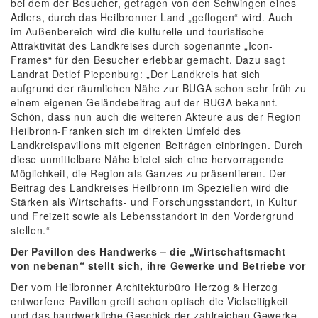
bei dem der Besucher, getragen von den Schwingen eines
Adlers, durch das Heilbronner Land „geflogen“ wird. Auch
im Außenbereich wird die kulturelle und touristische
Attraktivität des Landkreises durch sogenannte „Icon-
Frames“ für den Besucher erlebbar gemacht. Dazu sagt
Landrat Detlef Piepenburg: „Der Landkreis hat sich
aufgrund der räumlichen Nähe zur BUGA schon sehr früh zu
einem eigenen Geländebeitrag auf der BUGA bekannt.
Schön, dass nun auch die weiteren Akteure aus der Region
Heilbronn-Franken sich im direkten Umfeld des
Landkreispavillons mit eigenen Beiträgen einbringen. Durch
diese unmittelbare Nähe bietet sich eine hervorragende
Möglichkeit, die Region als Ganzes zu präsentieren. Der
Beitrag des Landkreises Heilbronn im Speziellen wird die
Stärken als Wirtschafts- und Forschungsstandort, in Kultur
und Freizeit sowie als Lebensstandort in den Vordergrund
stellen.“
Der Pavillon des Handwerks – die „Wirtschaftsmacht
von nebenan“ stellt sich, ihre Gewerke und Betriebe vor
Der vom Heilbronner Architekturbüro Herzog & Herzog
entworfene Pavillon greift schon optisch die Vielseitigkeit
und das handwerkliche Geschick der zahlreichen Gewerke