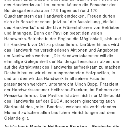
des Handwerks auf. Im Inneren können die Besucher der
Bundesgartenschau an 173 Tagen auf rund 170
Quadratmetern das Handwerk entdecken. Freuen dürfen
sich die Besucher schon jetzt auf die Ausstellung „Vielfalt
des Handwerks“ und die Live-Präsentationen von Betrieben
und Innungen. Denn der Pavillon bietet den vielen
Handwerks-Betriebe in der Region die Möglichkeit, sich und
ihr Handwerk vor Ort zu präsentieren. Darüber hinaus wird
das Handwerk mit verschiedenen Aktionen und Angeboten
um Nachwuchs werben. „Die Handwerkskammer will die
einmalige Gelegenheit der Bundesgartenschau nutzen, um
auf die Attraktivität des Handwerks aufmerksam zu machen.
Deshalb bauen wir einen ansprechenden Holzpavillon, in
und um den wir das Handwerk in all seinen Facetten
präsentieren werden“, unterstreicht Ulrich Bopp, Präsident
der Handwerkskammer Heilbronn-Franken, im Rahmen der
Pressekonferenz. Der Pavillon ist aber nicht nur Mittelpunkt
des Handwerks auf der BUGA, sondern gleichzeitig auch
Startpunkt des „roten Bandes“, welches als verbindendes
Element zwischen allen baulichen Einrichtungen auf dem
Gelände gilt.
At it’s best: Made in Heilbronn-Franken – Entdecke die