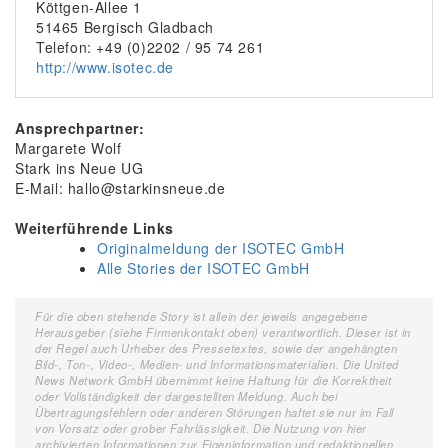
Köttgen-Allee 1
51465 Bergisch Gladbach
Telefon: +49 (0)2202 / 95 74 261
http://www.isotec.de
Ansprechpartner:
Margarete Wolf
Stark ins Neue UG
E-Mail: hallo@starkinsneue.de
Weiterführende Links
Originalmeldung der ISOTEC GmbH
Alle Stories der ISOTEC GmbH
Für die oben stehende Story ist allein der jeweils angegebene
Herausgeber (siehe Firmenkontakt oben) verantwortlich. Dieser ist in
der Regel auch Urheber des Pressetextes, sowie der angehängten
Bild-, Ton-, Video-, Medien- und Informationsmaterialien. Die United
News Network GmbH übernimmt keine Haftung für die Korrektheit
oder Vollständigkeit der dargestellten Meldung. Auch bei
Übertragungsfehlern oder anderen Störungen haftet sie nur im Fall
von Vorsatz oder grober Fahrlässigkeit. Die Nutzung von hier
archivierten Informationen zur Eigeninformation und redaktionellen