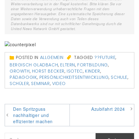
Weiterverarbeitung ist in der Regel kostenfrei. Bitte klären Sie vor
einer Weiterverwendung urheberrechtliche Fragen mit dem
angegebenen Herausgeber. Eine systematische Speicherung dieser
Daten sowie die Verwendung auch von Teilen dieses
Datenbankwerks sind nur mit schriftlicher Genehmigung durch die
United News Network GmbH gestattet.
POSTED IN
ALLGEMEIN
TAGGED
??FUTURE
,
BERGISCH GLADBACH
,
ELTERN
,
FORTBILDUNG
,
GROWTH
,
HORST BECKER
,
ISOTEC
,
KINDER
,
PÄDAGOGIK
,
PERSÖNLICHKEITSENTWICKLUNG
,
SCHULE
,
SCHÜLER
,
SEMINAR
,
VIDEO
Beitragsnavigation
Den Spritzguss
Azubifahrt 2024
nachhaltiger und
effizienter machen
Suchen