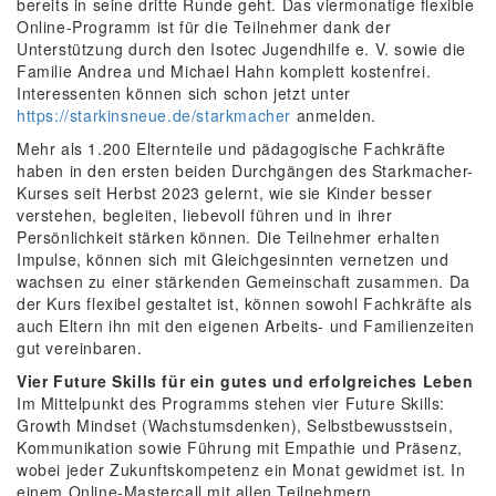
bereits in seine dritte Runde geht. Das viermonatige flexible
Online-Programm ist für die Teilnehmer dank der
Unterstützung durch den Isotec Jugendhilfe e. V. sowie die
Familie Andrea und Michael Hahn komplett kostenfrei.
Interessenten können sich schon jetzt unter
https://starkinsneue.de/starkmacher
anmelden.
Mehr als 1.200 Elternteile und pädagogische Fachkräfte
haben in den ersten beiden Durchgängen des Starkmacher-
Kurses seit Herbst 2023 gelernt, wie sie Kinder besser
verstehen, begleiten, liebevoll führen und in ihrer
Persönlichkeit stärken können. Die Teilnehmer erhalten
Impulse, können sich mit Gleichgesinnten vernetzen und
wachsen zu einer stärkenden Gemeinschaft zusammen. Da
der Kurs flexibel gestaltet ist, können sowohl Fachkräfte als
auch Eltern ihn mit den eigenen Arbeits- und Familienzeiten
gut vereinbaren.
Vier Future Skills für ein gutes und erfolgreiches Leben
Im Mittelpunkt des Programms stehen vier Future Skills:
Growth Mindset (Wachstumsdenken), Selbstbewusstsein,
Kommunikation sowie Führung mit Empathie und Präsenz,
wobei jeder Zukunftskompetenz ein Monat gewidmet ist. In
einem Online-Mastercall mit allen Teilnehmern