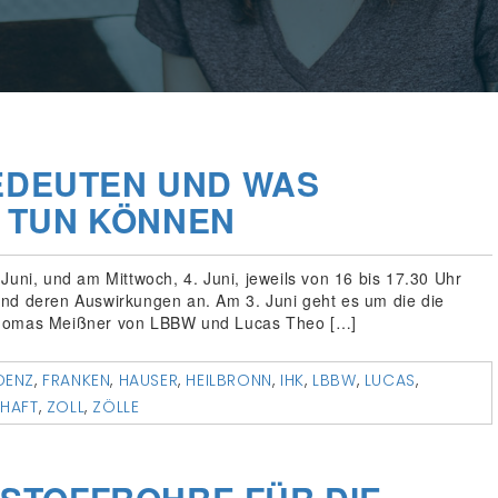
BEDEUTEN UND WAS
 TUN KÖNNEN
Juni, und am Mittwoch, 4. Juni, jeweils von 16 bis 17.30 Uhr
und deren Auswirkungen an. Am 3. Juni geht es um die die
 Thomas Meißner von LBBW und Lucas Theo […]
DENZ
,
FRANKEN
,
HAUSER
,
HEILBRONN
,
IHK
,
LBBW
,
LUCAS
,
HAFT
,
ZOLL
,
ZÖLLE