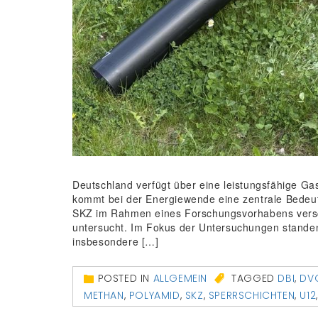
Deutschland verfügt über eine leistungsfähige Ga
kommt bei der Energiewende eine zentrale Bedeut
SKZ im Rahmen eines Forschungsvorhabens versch
untersucht. Im Fokus der Untersuchungen standen
insbesondere […]
POSTED IN
ALLGEMEIN
TAGGED
DBI
,
DV
METHAN
,
POLYAMID
,
SKZ
,
SPERRSCHICHTEN
,
U12