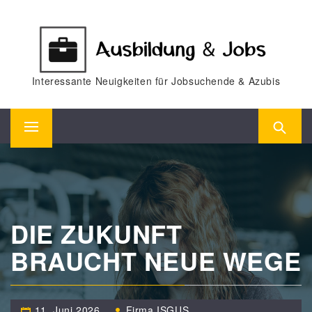
Skip
to
content
Interessante Neuigkeiten für Jobsuchende & Azubis
Primary
Menu
DIE ZUKUNFT
BRAUCHT NEUE WEGE
11. Juni 2026
Firma ISGUS