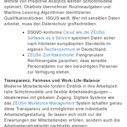
Mithilfe von Predictive Analytics werden Schichtmodelle
optimiert, Chatbots übernehmen Routineaufgaben und
Machine-Learning-Algorithmen identifizieren
Qualifikationslücken. ISGUS weiß: Wer mit sensiblen Daten
arbeitet, muss den Datenschutz großschreiben.
DSGVO-konforme
Cloud wie die ZEUS®
Software as a Service
speichert Daten sicher
nach höchsten europäischen Standards im
eigenen
Rechenzentrum
in Deutschland.
ZEUS® Zutrittskontrolle
: Feingranulare
Rechtevergabe garantiert, dass sensible
Personaldaten nur den berechtigten Personen
zur Verfügung stehen.
Transparenz, Fairness und Work-Life-Balance
Moderne Mitarbeitende fordern Einblick in ihre Arbeitszeit,
faire Schichtmodelle und flexible Arbeitsbedingungen –
idealerweise mit globalem Zugang. Digitale Systeme wie
das
ZEUS®
Workforce Management
System schaffen genau
diese Transparenz und ermöglichen eine individuelle
Arbeitszeitgestaltung. So lassen sich nicht nur die
Erwartungen der Mitarbeitenden erfüllen, sondern auch die
Arbeitgeberattraktivität nachhaltig steigern.