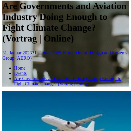
Are Governments and Aviation
Industry Doing Enough to
Fight Climate Change?
(Vortrag | Online)
31. Januar 2023
31. Januar 2023
Firma Aircraft Design and Systems
Group (AERO)
Home
Events
Are Governments and Aviation Industry Doing Enough to
Fight Climate Change? (Vortrag | Online)