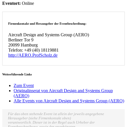
Eventort:
Online
Firmenkontakt und Herausgeber der Eventbeschreibung:
Aircraft Design and Systems Group (AERO)
Berliner Tor 9
20099 Hamburg
Telefon: +49 (40) 18119881
http://AERO.ProfScholz.de
Weiterführende Links
Zum Event
Originalinserat von Aircraft Design and Systems Group
(AERO)
Alle Events von Aircraft Design and Systems Group (AERO)
Für das oben stehende Event ist allein der jeweils angegebene
Herausgeber (siehe Firmenkontakt oben)
verantwortlich. Dieser ist in der Regel auch Urheber der
Eventbeschreibung, sowie der angehängten