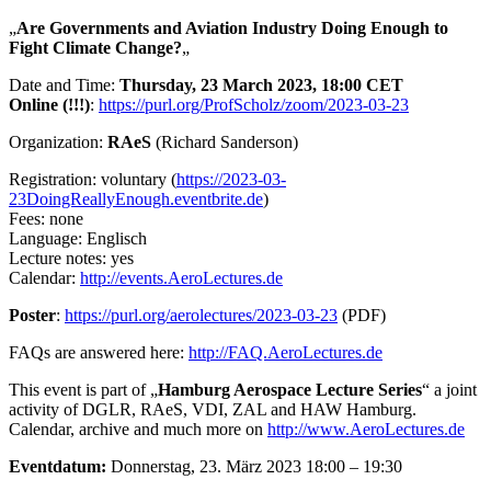
„
Are Governments and Aviation Industry Doing Enough to
Fight Climate Change?
„
Date and Time:
Thursday, 23 March 2023, 18:00 CET
Online (!!!)
:
https://purl.org/ProfScholz/zoom/2023-03-23
Organization:
RAeS
(Richard Sanderson)
Registration: voluntary (
https://2023-03-
23DoingReallyEnough.eventbrite.de
)
Fees: none
Language: Englisch
Lecture notes: yes
Calendar:
http://events.AeroLectures.de
Poster
:
https://purl.org/aerolectures/2023-03-23
(PDF)
FAQs are answered here:
http://FAQ.AeroLectures.de
This event is part of „
Hamburg Aerospace Lecture Series
“ a joint
activity of DGLR, RAeS, VDI, ZAL and HAW Hamburg.
Calendar, archive and much more on
http://www.AeroLectures.de
Eventdatum:
Donnerstag, 23. März 2023 18:00 – 19:30