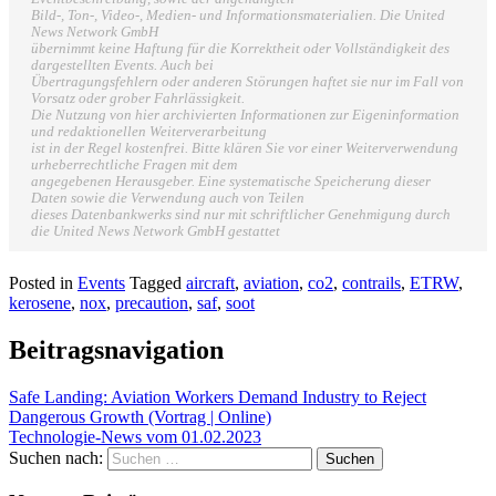
Bild-, Ton-, Video-, Medien- und Informationsmaterialien. Die United
News Network GmbH
übernimmt keine Haftung für die Korrektheit oder Vollständigkeit des
dargestellten Events. Auch bei
Übertragungsfehlern oder anderen Störungen haftet sie nur im Fall von
Vorsatz oder grober Fahrlässigkeit.
Die Nutzung von hier archivierten Informationen zur Eigeninformation
und redaktionellen Weiterverarbeitung
ist in der Regel kostenfrei. Bitte klären Sie vor einer Weiterverwendung
urheberrechtliche Fragen mit dem
angegebenen Herausgeber. Eine systematische Speicherung dieser
Daten sowie die Verwendung auch von Teilen
dieses Datenbankwerks sind nur mit schriftlicher Genehmigung durch
die United News Network GmbH gestattet
Posted in
Events
Tagged
aircraft
,
aviation
,
co2
,
contrails
,
ETRW
,
kerosene
,
nox
,
precaution
,
saf
,
soot
Beitragsnavigation
Safe Landing: Aviation Workers Demand Industry to Reject
Dangerous Growth (Vortrag | Online)
Technologie-News vom 01.02.2023
Suchen nach: