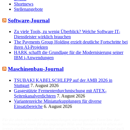
Shortnews
Stellenangebote
Software-Journal
Zu viele Tools, zu wenig Überblick? Welche Software IT-
Dienstleister wirklich brauchen
The Payments Group Holding erzielt deutliche Fortschritte bei
ihren AI-Projekten
HARK schafft die Grundlage für die Modernisierung seiner
IBM i-Anwendungen
Maschinenbau-Journal
TSUBAKI KABELSCHLEPP auf der AMB 2026 in
Stuttgart
7. August 2026
Gasgestützte Fermenterdurchmischung mit ATEX-
Seitenkanalverdichtern
7. August 2026
Variantenreiche Miniaturkupplungen für diverse
Einsatzbereiche
6. August 2026
Für die oben stehenden Pressemitteilungen, das angezeigte Event bzw. das
Stellenangebot sowie für das angezeigte Bild- und Tonmaterial ist allein der
jeweils angegebene Herausgeber verantwortlich. Dieser ist in der Regel auch