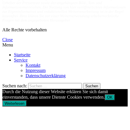
Urheber der Pressetexte sowie der angehängten Bild-, Ton- und
Informationsmaterialien. Die Nutzung von hier veröffentlichten Informationen
zur Eigeninformation und redaktionellen Weiterverarbeitung ist in der Regel
kostenfrei. Bitte klären Sie vor einer Weiterverwendung urheberrechtliche
Fragen mit dem angegebenen Herausgeber.
Alle Rechte vorbehalten
Close
Menu
Startseite
Service
Kontakt
Impressum
Datenschutzerklärung
Suchen nach:
Durch die Nutzung dieser Website erklären Sie sich damit
einverstanden, dass unsere Dienste Cookies verwenden.
OK
Weiterlesen