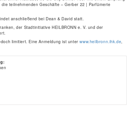
h die teilnehmenden Geschäfte – Gerber 22 | Parfümerie
ndet anschließend bei Dean & David statt.
Franken, der Stadtinitiative HEILBRONN e. V. und der
rt.
jedoch limitiert. Eine Anmeldung ist unter
www.heilbronn.ihk.de
,
g:
ken