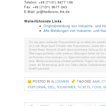
Telefon: +49 (7131) 9677-106
Fax: +49 (7131) 9677-243
E-Mail: pr@heilbronn.ihk.de
Weiterführende Links
Originalmeldung von Industrie- und 
Alle Meldungen von Industrie- und H
Für die oben stehende Pressemitteilung ist allein der jewe
ist in der Regel auch Urheber des Pressetextes, sowie der a
United News Network GmbH übernimmt keine Haftung für die K
Übertragungsfehlern oder anderen Störungen haftet sie nur i
archivierten Informationen zur Eigeninformation und redaktion
einer Weiterverwendung urheberrechtliche Fragen mit dem
sowie die Verwendung auch von Teilen dieses Datenbankwer
GmbH gestattet.
POSTED IN
ALLGEMEIN
TAGGED
AMP
,
CI
PERFORMA
,
SEEL
,
TEILNEHMER
,
TICKETS
,
TOUR
,
V