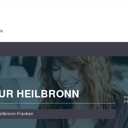
is
OUR HEILBRONN
H
H
eilbronn-Franken