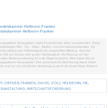
Handelskammer Heilbronn-Franken
andelskammer Heilbronn-Franken
ils angegebene Herausgeber (siehe Firmenkontakt oben) verantwortlich. Dieser
ngehängten Bild-, Ton-, Video-, Medien- und Informationsmaterialien. Die
orrektheit oder Vollständigkeit der dargestellten Meldung. Auch bei
m Fall von Vorsatz oder grober Fahrlässigkeit. Die Nutzung von hier
ellen Weiterverarbeitung ist in der Regel kostenfrei. Bitte klären Sie vor
 angegebenen Herausgeber. Eine systematische Speicherung dieser Daten
ks sind nur mit schriftlicher Genehmigung durch die United News Network
TY
,
DIEPGEN
,
FRANKEN
,
GAUSS
,
GÖLZ
,
HEILBRONN
,
IHK
,
ERANSTALTUNG
,
WIRTSCHAFTSFÖRDERUNG