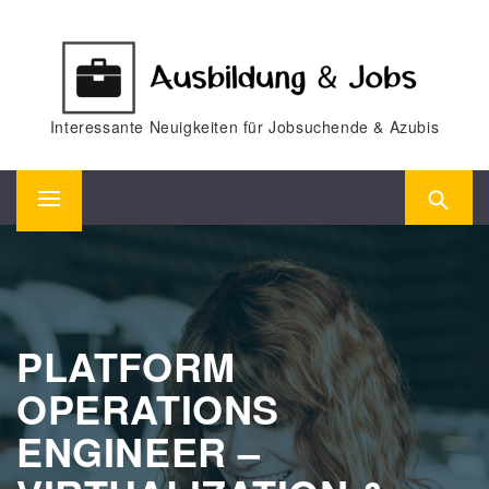
Skip
to
content
Interessante Neuigkeiten für Jobsuchende & Azubis
Primary
Menu
PLATFORM
OPERATIONS
ENGINEER –