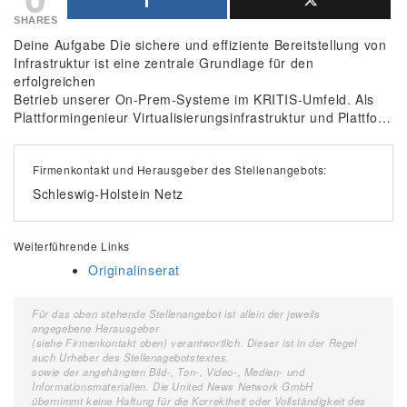
SHARES
Deine Aufgabe Die sichere und effiziente Bereitstellung von
Infrastruktur ist eine zentrale Grundlage für den
erfolgreichen
Betrieb unserer On-Prem-Systeme im KRITIS-Umfeld. Als
Plattformingenieur Virtualisierungsinfrastruktur und Plattfo…
Firmenkontakt und Herausgeber des Stellenangebots:
Schleswig-Holstein Netz
Weiterführende Links
Originalinserat
Für das oben stehende Stellenangebot ist allein der jeweils
angegebene Herausgeber
(siehe Firmenkontakt oben) verantwortlich. Dieser ist in der Regel
auch Urheber des Stellenagebotstextes,
sowie der angehängten Bild-, Ton-, Video-, Medien- und
Informationsmaterialien. Die United News Network GmbH
übernimmt keine Haftung für die Korrektheit oder Vollständigkeit des