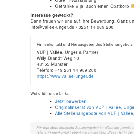
Getränke & ja, auch einen Obstkorb
Interesse geweckt?
Dann freuen wir uns auf Ihre Bewerbung. Ganz un
info@vallee-unger.de / 0251 14 989 200
Firmenkontakt und Herausgeber des Stellenangebots:
VUP | Vallée, Unger & Partner
Willy-Brandt-Weg 13
48155 Münster
Telefon: +49 251 14 989 200
https://www.vallee-unger.de
Weiterführende Links
Jetzt bewerben
Originalinserat von VUP | Vallée, Ung
Alle Stellenangebote von VUP | Vallée
Für das oben stehende Stellenangebot ist allein der jewei
(siehe Firmenkontakt oben) verantwortlich. Dieser ist in de