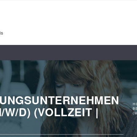
is
TUNGSUNTERNEHMEN
H
/W/D) (VOLLZEIT |
B
(