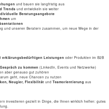
ehungen
und bauen sie langfristig aus
nd Trends
und entwickeln sie weiter
ndividuelle Beratungsangebote
nahmen
um
äsentationen
ing und unseren Beratern zusammen, um neue Wege in der
it
erklärungsbedürftigen Leistungen
oder Produkten im B2B
 Gespräch zu kommen
(LinkedIn, Events und Netzwerke)
en aber genauso gut zuhören
arum geht, neue Chancen zu nutzen
n, Neugier, Flexibilität
und
Teamorientierung
aus
rn investieren gezielt in
Dinge, die Ihnen wirklich helfen: gutes
klung.