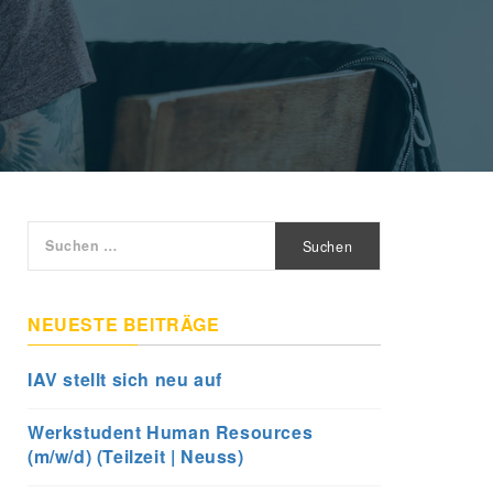
Suchen
nach:
NEUESTE BEITRÄGE
IAV stellt sich neu auf
Werkstudent Human Resources
(m/w/d) (Teilzeit | Neuss)