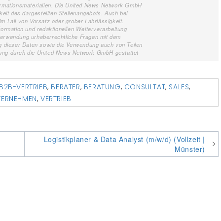
formationsmaterialien. Die United News Network GmbH
keit des dargestellten Stellenangebots. Auch bei
m Fall von Vorsatz oder grober Fahrlässigkeit.
formation und redaktionellen Weiterverarbeitung
terverwendung urheberrechtliche Fragen mit dem
 dieser Daten sowie die Verwendung auch von Teilen
gung durch die United News Network GmbH gestattet
B2B-VERTRIEB
,
BERATER
,
BERATUNG
,
CONSULTAT
,
SALES
,
TERNEHMEN
,
VERTRIEB
Logistikplaner & Data Analyst (m/w/d) (Vollzeit |
Münster)