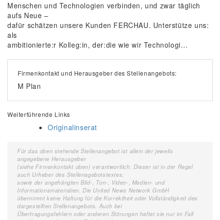
Menschen und Technologien verbinden, und zwar täglich
aufs Neue –
dafür schätzen unsere Kunden FERCHAU. Unterstütze uns:
als
ambitionierte:r Kolleg:in, der:die wie wir Technologi…
Firmenkontakt und Herausgeber des Stellenangebots:
M Plan
Weiterführende Links
Originalinserat
Für das oben stehende Stellenangebot ist allein der jeweils
angegebene Herausgeber
(siehe Firmenkontakt oben) verantwortlich. Dieser ist in der Regel
auch Urheber des Stellenagebotstextes,
sowie der angehängten Bild-, Ton-, Video-, Medien- und
Informationsmaterialien. Die United News Network GmbH
übernimmt keine Haftung für die Korrektheit oder Vollständigkeit des
dargestellten Stellenangebots. Auch bei
Übertragungsfehlern oder anderen Störungen haftet sie nur im Fall