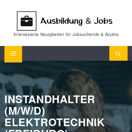
Skip
to
content
Interessante Neuigkeiten für Jobsuchende & Azubis
Primary
Menu
INSTANDHALTER
(M/W/D)
ELEKTROTECHNIK