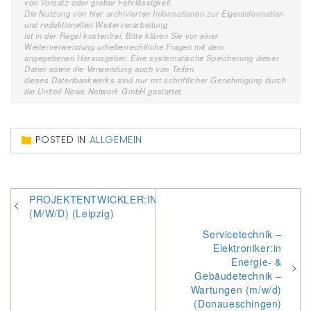
von Vorsatz oder grober Fahrlässigkeit.
Die Nutzung von hier archivierten Informationen zur Eigeninformation
und redaktionellen Weiterverarbeitung
ist in der Regel kostenfrei. Bitte klären Sie vor einer
Weiterverwendung urheberrechtliche Fragen mit dem
angegebenen Herausgeber. Eine systematische Speicherung dieser
Daten sowie die Verwendung auch von Teilen
dieses Datenbankwerks sind nur mit schriftlicher Genehmigung durch
die United News Network GmbH gestattet.
POSTED IN
ALLGEMEIN
Beitragsnavigation
PROJEKTENTWICKLER:IN
(M/W/D) (Leipzig)
Servicetechnik –
Elektroniker:in
Energie- &
Gebäudetechnik –
Wartungen (m/w/d)
(Donaueschingen)