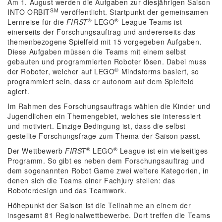
Am 1. August werden die Aufgaben zur diesjährigen Saison
SM
INTO ORBIT
veröffentlicht. Startpunkt der gemeinsamen
®
®
Lernreise für die
FIRST
LEGO
League Teams ist
einerseits der Forschungsauftrag und andererseits das
themenbezogene Spielfeld mit 15 vorgegeben Aufgaben.
Diese Aufgaben müssen die Teams mit einem selbst
gebauten und programmierten Roboter lösen. Dabei muss
®
der Roboter, welcher auf LEGO
Mindstorms basiert, so
programmiert sein, dass er autonom auf dem Spielfeld
agiert.
Im Rahmen des Forschungsauftrags wählen die Kinder und
Jugendlichen ein Themengebiet, welches sie interessiert
und motiviert. Einzige Bedingung ist, dass die selbst
gestellte Forschungsfrage zum Thema der Saison passt.
®
®
Der Wettbewerb
FIRST
LEGO
League ist ein vielseitiges
Programm. So gibt es neben dem Forschungsauftrag und
dem sogenannten Robot Game zwei weitere Kategorien, in
denen sich die Teams einer Fachjury stellen: das
Roboterdesign und das Teamwork.
Höhepunkt der Saison ist die Teilnahme an einem der
insgesamt 81 Regionalwettbewerbe. Dort treffen die Teams