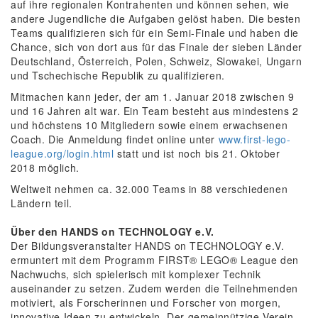
auf ihre regionalen Kontrahenten und können sehen, wie
andere Jugendliche die Aufgaben gelöst haben. Die besten
Teams qualifizieren sich für ein Semi-Finale und haben die
Chance, sich von dort aus für das Finale der sieben Länder
Deutschland, Österreich, Polen, Schweiz, Slowakei, Ungarn
und Tschechische Republik zu qualifizieren.
Mitmachen kann jeder, der am 1. Januar 2018 zwischen 9
und 16 Jahren alt war. Ein Team besteht aus mindestens 2
und höchstens 10 Mitgliedern sowie einem erwachsenen
Coach. Die Anmeldung findet online unter
www.first-lego-
league.org/login.html
statt und ist noch bis 21. Oktober
2018 möglich.
Weltweit nehmen ca. 32.000 Teams in 88 verschiedenen
Ländern teil.
Über den HANDS on TECHNOLOGY e.V.
Der Bildungsveranstalter HANDS on TECHNOLOGY e.V.
ermuntert mit dem Programm FIRST® LEGO® League den
Nachwuchs, sich spielerisch mit komplexer Technik
auseinander zu setzen. Zudem werden die Teilnehmenden
motiviert, als Forscherinnen und Forscher von morgen,
innovative Ideen zu entwickeln. Der gemeinnützige Verein