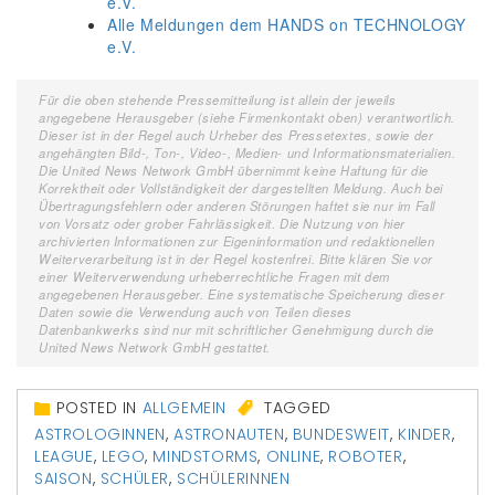
e.V.
Alle Meldungen dem HANDS on TECHNOLOGY
e.V.
Für die oben stehende Pressemitteilung ist allein der jeweils
angegebene Herausgeber (siehe Firmenkontakt oben) verantwortlich.
Dieser ist in der Regel auch Urheber des Pressetextes, sowie der
angehängten Bild-, Ton-, Video-, Medien- und Informationsmaterialien.
Die United News Network GmbH übernimmt keine Haftung für die
Korrektheit oder Vollständigkeit der dargestellten Meldung. Auch bei
Übertragungsfehlern oder anderen Störungen haftet sie nur im Fall
von Vorsatz oder grober Fahrlässigkeit. Die Nutzung von hier
archivierten Informationen zur Eigeninformation und redaktionellen
Weiterverarbeitung ist in der Regel kostenfrei. Bitte klären Sie vor
einer Weiterverwendung urheberrechtliche Fragen mit dem
angegebenen Herausgeber. Eine systematische Speicherung dieser
Daten sowie die Verwendung auch von Teilen dieses
Datenbankwerks sind nur mit schriftlicher Genehmigung durch die
United News Network GmbH gestattet.
POSTED IN
ALLGEMEIN
TAGGED
ASTROLOGINNEN
,
ASTRONAUTEN
,
BUNDESWEIT
,
KINDER
,
LEAGUE
,
LEGO
,
MINDSTORMS
,
ONLINE
,
ROBOTER
,
SAISON
,
SCHÜLER
,
SCHÜLERINNEN