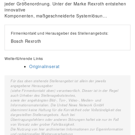
jeder Größenordnung. Unter der Marke Rexroth entstehen
innovative
Komponenten, maßgeschneiderte Systemlösun…
Firmenkontakt und Herausgeber des Stellenangebots:
Bosch Rexroth
Weiterführende Links
Originalinserat
Für das oben stehende Stellenangebot ist allein der jeweils
angegebene Herausgeber
(siehe Firmenkontakt oben) verantwortlich. Dieser ist in der Regel
auch Urheber des Stellenagebotstextes,
sowie der angehängten Bild-, Ton-, Video-, Medien- und
Informationsmaterialien. Die United News Network GmbH
übernimmt keine Haftung für die Korrektheit oder Vollständigkeit des
dargestellten Stellenangebots. Auch bei
Übertragungsfehlern oder anderen Störungen haftet sie nur im Fall
von Vorsatz oder grober Fahrlässigkeit.
Die Nutzung von hier archivierten Informationen zur Eigeninformation
und redaktionellen Weiterverarbeitung