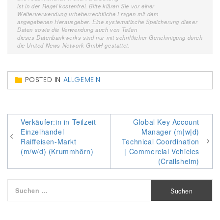
ist in der Regel kostenfrei. Bitte klären Sie vor einer
Weiterverwendung urheberrechtliche Fragen mit dem
angegebenen Herausgeber. Eine systematische Speicherung dieser
Daten sowie die Verwendung auch von Teilen
dieses Datenbankwerks sind nur mit schriftlicher Genehmigung durch
die United News Network GmbH gestattet.
POSTED IN
ALLGEMEIN
Beitragsnavigation
Verkäufer:in in Teilzeit
Global Key Account
Einzelhandel
Manager (m|w|d)
Raiffeisen-Markt
Technical Coordination
(m/w/d) (Krummhörn)
| Commercial Vehicles
(Crailsheim)
Suchen
nach: