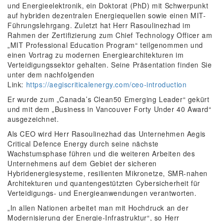
und Energieelektronik, ein Doktorat (PhD) mit Schwerpunkt
auf hybriden dezentralen Energiequellen sowie einen MIT-
Führungslehrgang. Zuletzt hat Herr Rasoulinezhad im
Rahmen der Zertifizierung zum Chief Technology Officer am
„MIT Professional Education Program“ teilgenommen und
einen Vortrag zu modernen Energiearchitekturen im
Verteidigungssektor gehalten. Seine Präsentation finden Sie
unter dem nachfolgenden
Link:
https://aegiscriticalenergy.com/ceo-introduction
Er wurde zum „Canada’s Clean50 Emerging Leader“ gekürt
und mit dem „Business in Vancouver Forty Under 40 Award“
ausgezeichnet.
Als CEO wird Herr Rasoulinezhad das Unternehmen Aegis
Critical Defence Energy durch seine nächste
Wachstumsphase führen und die weiteren Arbeiten des
Unternehmens auf dem Gebiet der sicheren
Hybridenergiesysteme, resilienten Mikronetze, SMR-nahen
Architekturen und quantengestützten Cybersicherheit für
Verteidigungs- und Energieanwendungen verantworten.
„In allen Nationen arbeitet man mit Hochdruck an der
Modernisierung der Energie-Infrastruktur“, so Herr