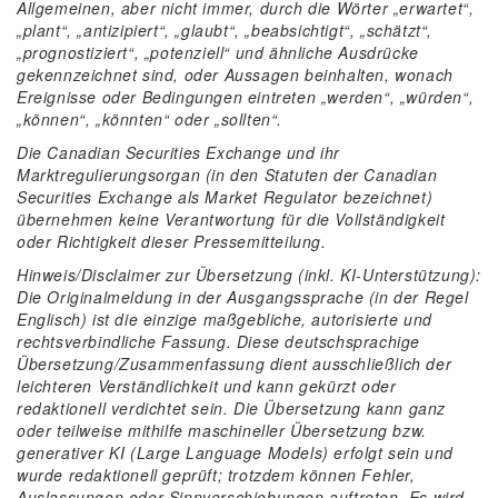
Allgemeinen, aber nicht immer, durch die Wörter „erwartet“,
„plant“, „antizipiert“, „glaubt“, „beabsichtigt“, „schätzt“,
„prognostiziert“, „potenziell“ und ähnliche Ausdrücke
gekennzeichnet sind, oder Aussagen beinhalten, wonach
Ereignisse oder Bedingungen eintreten „werden“, „würden“,
„können“, „könnten“ oder „sollten“.
Die Canadian Securities Exchange und ihr
Marktregulierungsorgan (in den Statuten der Canadian
Securities Exchange als Market Regulator bezeichnet)
übernehmen keine Verantwortung für die Vollständigkeit
oder Richtigkeit dieser Pressemitteilung.
Hinweis/Disclaimer zur Übersetzung (inkl. KI-Unterstützung):
Die Originalmeldung in der Ausgangssprache (in der Regel
Englisch) ist die einzige maßgebliche, autorisierte und
rechtsverbindliche Fassung. Diese deutschsprachige
Übersetzung/Zusammenfassung dient ausschließlich der
leichteren Verständlichkeit und kann gekürzt oder
redaktionell verdichtet sein. Die Übersetzung kann ganz
oder teilweise mithilfe maschineller Übersetzung bzw.
generativer KI (Large Language Models) erfolgt sein und
wurde redaktionell geprüft; trotzdem können Fehler,
Auslassungen oder Sinnverschiebungen auftreten. Es wird