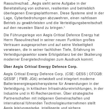
Rasoulinezhad. „Aegis sieht seine Aufgabe in der
Bereitstellung von sicheren, resilienten und betrieblich
überlegenen Energieplattformen. Diese Systeme sind in der
Lage, Cyberbedrohungen abzuwehren, einen nahtlosen
Betrieb zu gewährleisten und die Verteidigungsbereitschaft
auf den neuesten Stand zu bringen.“
Die Führungsriege von Aegis Critical Defence Energy hat
Herrn Rasoulinezhad in seiner neuen Funktion großes
Vertrauen ausgesprochen und auf seine Vielseitigkeit
verwiesen, die in seiner fachlichen Tiefe, Erfahrung im
Verteidigungssektor sowie Erfolgsbilanz bei der Skalierung
moderner Energietechnologien zum Ausdruck kommt.
Über Aegis Critical Energy Defence Corp.
Aegis Critical Energy Defence Corp. (CSE: QESS | OTCQB:
QESSF | FWB: JG6) entwickelt und integriert moderne
Batterieenergiespeichersysteme für Anwendungen in der
Verteidigung, in kritischen Infrastruktureinrichtungen, in der
Industrie und in KI-Rechenzentren. Über strategische
Partnerschaften mit indigenen Gemeinschaften und
international führenden Technologieunternehmen stellt
Aegis leistungsstarke, intelligente und sichere