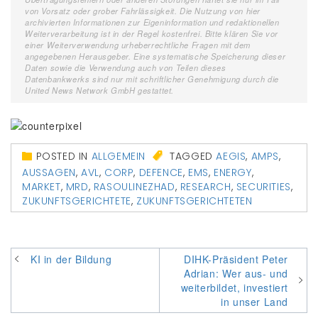
von Vorsatz oder grober Fahrlässigkeit. Die Nutzung von hier
archivierten Informationen zur Eigeninformation und redaktionellen
Weiterverarbeitung ist in der Regel kostenfrei. Bitte klären Sie vor
einer Weiterverwendung urheberrechtliche Fragen mit dem
angegebenen Herausgeber. Eine systematische Speicherung dieser
Daten sowie die Verwendung auch von Teilen dieses
Datenbankwerks sind nur mit schriftlicher Genehmigung durch die
United News Network GmbH gestattet.
POSTED IN
ALLGEMEIN
TAGGED
AEGIS
,
AMPS
,
AUSSAGEN
,
AVL
,
CORP
,
DEFENCE
,
EMS
,
ENERGY
,
MARKET
,
MRD
,
RASOULINEZHAD
,
RESEARCH
,
SECURITIES
,
ZUKUNFTSGERICHTETE
,
ZUKUNFTSGERICHTETEN
Beitragsnavigation
KI in der Bildung
DIHK-Präsident Peter
Adrian: Wer aus- und
weiterbildet, investiert
in unser Land