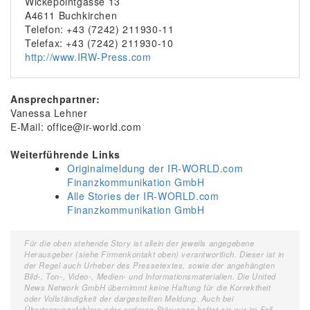
Wickepointgasse 13
A4611 Buchkirchen
Telefon: +43 (7242) 211930-11
Telefax: +43 (7242) 211930-10
http://www.IRW-Press.com
Ansprechpartner:
Vanessa Lehner
E-Mail: office@ir-world.com
Weiterführende Links
Originalmeldung der IR-WORLD.com
Finanzkommunikation GmbH
Alle Stories der IR-WORLD.com
Finanzkommunikation GmbH
Für die oben stehende Story ist allein der jeweils angegebene
Herausgeber (siehe Firmenkontakt oben) verantwortlich. Dieser ist in
der Regel auch Urheber des Pressetextes, sowie der angehängten
Bild-, Ton-, Video-, Medien- und Informationsmaterialien. Die United
News Network GmbH übernimmt keine Haftung für die Korrektheit
oder Vollständigkeit der dargestellten Meldung. Auch bei
Übertragungsfehlern oder anderen Störungen haftet sie nur im Fall