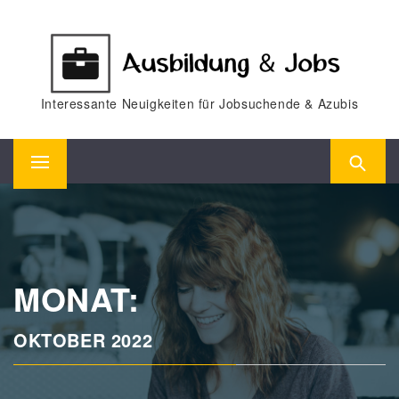
Skip
to
content
Interessante Neuigkeiten für Jobsuchende & Azubis
Primary
Menu
MONAT:
OKTOBER 2022