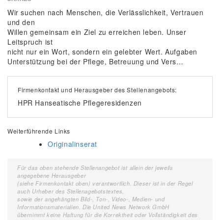
Wir suchen nach Menschen, die Verlässlichkeit, Vertrauen
und den
Willen gemeinsam ein Ziel zu erreichen leben. Unser
Leitspruch ist
nicht nur ein Wort, sondern ein gelebter Wert. Aufgaben
Unterstützung bei der Pflege, Betreuung und Vers…
Firmenkontakt und Herausgeber des Stellenangebots:
HPR Hanseatische Pflegeresidenzen
Weiterführende Links
Originalinserat
Für das oben stehende Stellenangebot ist allein der jeweils
angegebene Herausgeber
(siehe Firmenkontakt oben) verantwortlich. Dieser ist in der Regel
auch Urheber des Stellenagebotstextes,
sowie der angehängten Bild-, Ton-, Video-, Medien- und
Informationsmaterialien. Die United News Network GmbH
übernimmt keine Haftung für die Korrektheit oder Vollständigkeit des