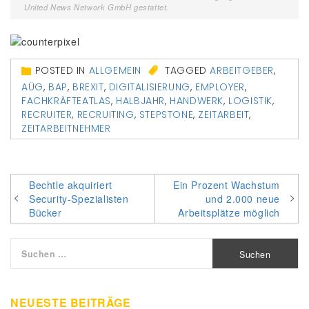
United News Network GmbH gestattet.
POSTED IN
ALLGEMEIN
TAGGED
ARBEITGEBER
,
AÜG
,
BAP
,
BREXIT
,
DIGITALISIERUNG
,
EMPLOYER
,
FACHKRÄFTEATLAS
,
HALBJAHR
,
HANDWERK
,
LOGISTIK
,
RECRUITER
,
RECRUITING
,
STEPSTONE
,
ZEITARBEIT
,
ZEITARBEITNEHMER
Beitragsnavigation
Bechtle akquiriert
Ein Prozent Wachstum
Security-Spezialisten
und 2.000 neue
Bücker
Arbeitsplätze möglich
Suchen
nach:
NEUESTE BEITRÄGE