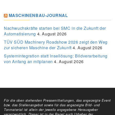
MASCHINENBAU-JOURNAL
Nachwuchskräfte starten bei SMC in die Zukunft der
Automatisierung
4. August 2026
TÜV SÜD Machinery Roadshow 2026 zeigt den Weg
zur sicheren Maschine der Zukunft
4. August 2026
Systemintegration statt Insellösung: Bildverarbeitung
von Anfang an mitplanen
4. August 2026
Für die oben stehenden Pressemitteilungen, das angezeigte Event
bzw. das Stellenangebot sowie für das angezeigte Bild- und
Tonmaterial ist allein der jeweils angegebene Herausgeber
verantwortlich. Dieser ist in der Regel auch Urheber der