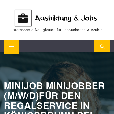
Skip
to
content
Interessante Neuigkeiten für Jobsuchende & Azubis
Primary
Menu
MINIJOB MINIJOBBER
(M/W/D)FÜR DEN
REGALSERVICE IN